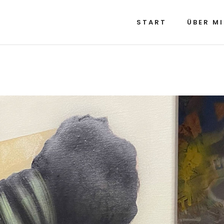
START
ÜBER M
START