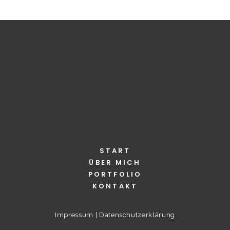
von Eberspächer
Auftragsarbeiten
Auftragsarbeiten
START
ÜBER MICH
PORTFOLIO
KONTAKT
Impressum
|
Datenschutzerklärung