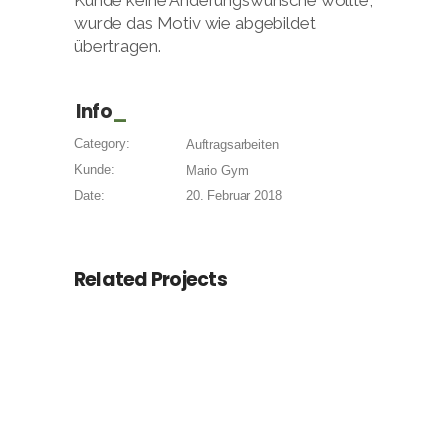
Kunde keine Änderungswünsche wollte,
wurde das Motiv wie abgebildet
übertragen.
Info
Category:
Auftragsarbeiten
Kunde:
Mario Gym
Date:
20. Februar 2018
Related Projects
Graffiti im Rathaus
Würth
Sulzdorf
Graffiti im
Werkstattwagen
Auftragsarbeiten
Unternehmensgebäude
Limited Edition