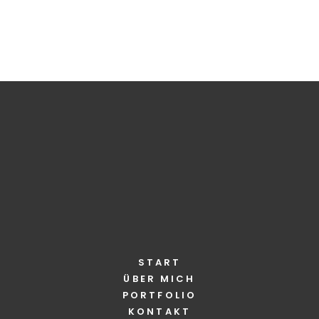
Sulzdorf
Graffiti im
Limited Edition
Auftragsarbeiten
Unternehmensgebäude
Auftragsarbeiten
von Eberspächer
Auftragsarbeiten
START
ÜBER MICH
PORTFOLIO
KONTAKT